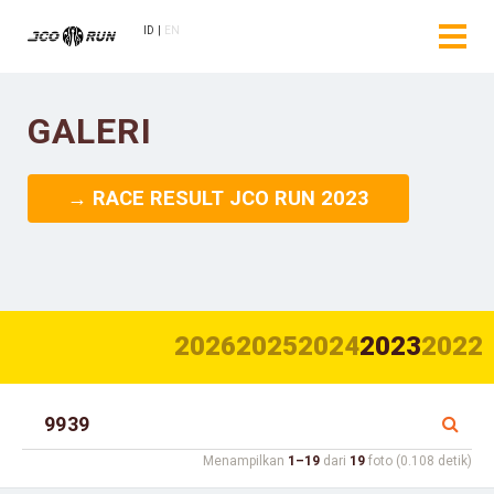
ID
EN
GALERI
→ RACE RESULT JCO RUN 2023
2026
2025
2024
2023
2022
Menampilkan
1–19
dari
19
foto (0.108 detik)