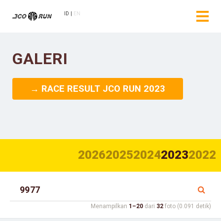
ID
EN
GALERI
→ RACE RESULT JCO RUN 2023
2026
2025
2024
2023
2022
Menampilkan
1–20
dari
32
foto (0.091 detik)