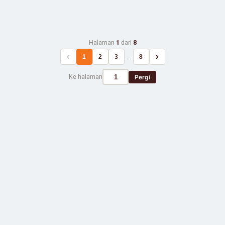
Halaman
1
dari
8
‹
›
…
1
2
3
8
Ke halaman
Pergi