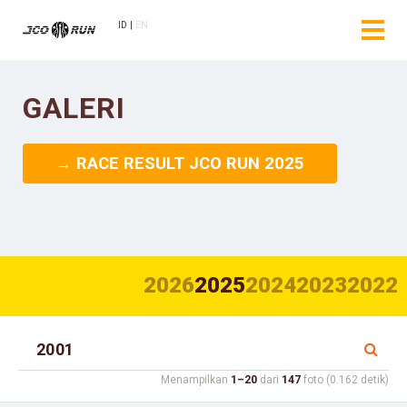
ID
EN
GALERI
→ RACE RESULT JCO RUN 2025
2026
2025
2024
2023
2022
Menampilkan
1–20
dari
147
foto (0.162 detik)