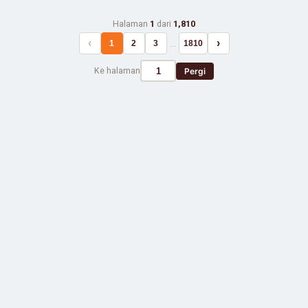
Halaman
1
dari
1,810
‹
›
…
1
2
3
1810
Ke halaman
Pergi