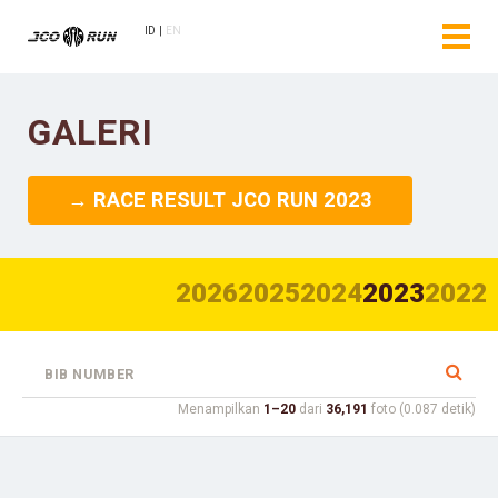
ID
EN
GALERI
→ RACE RESULT JCO RUN 2023
2026
2025
2024
2023
2022
Menampilkan
1–20
dari
36,191
foto (0.087 detik)