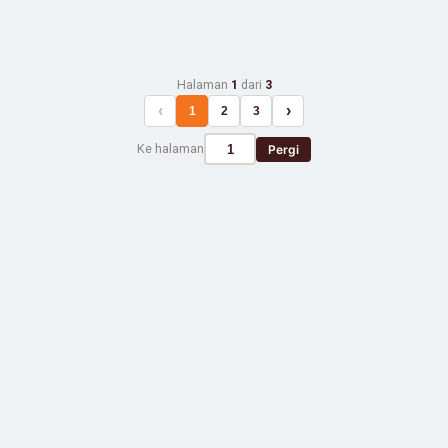
Halaman
1
dari
3
‹
›
1
2
3
Ke halaman
Pergi