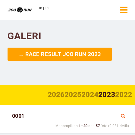
ID
EN
GALERI
→ RACE RESULT JCO RUN 2023
2026
2025
2024
2023
2022
Menampilkan
1–20
dari
57
foto (0.081 detik)