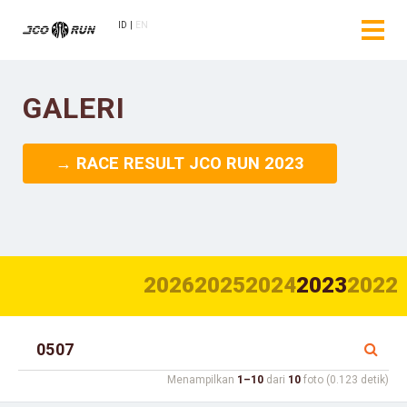
ID
EN
GALERI
→ RACE RESULT JCO RUN 2023
2026
2025
2024
2023
2022
Menampilkan
1–10
dari
10
foto (0.123 detik)