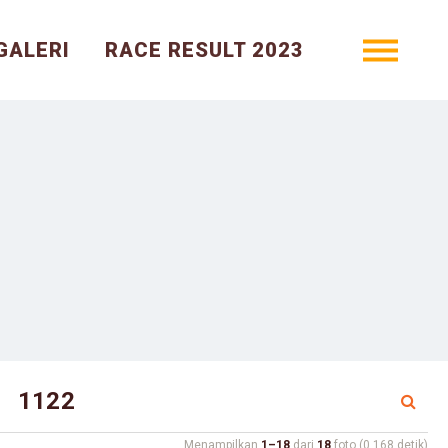
GALERI
RACE RESULT 2023
Menampilkan
1–18
dari
18
foto (0.168 detik)