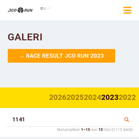
ID
EN
GALERI
→ RACE RESULT JCO RUN 2023
2026
2025
2024
2023
2022
Menampilkan
1–15
dari
15
foto (0.115 detik)