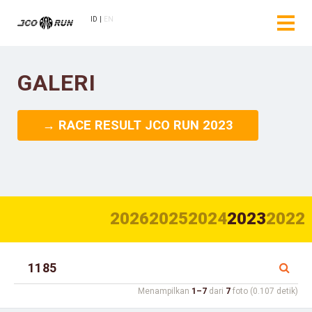
ID
EN
GALERI
→ RACE RESULT JCO RUN 2023
2026
2025
2024
2023
2022
Menampilkan
1–7
dari
7
foto (0.107 detik)