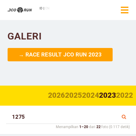
ID
EN
GALERI
→ RACE RESULT JCO RUN 2023
2026
2025
2024
2023
2022
Menampilkan
1–20
dari
22
foto (0.117 detik)