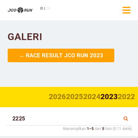
ID
EN
GALERI
→ RACE RESULT JCO RUN 2023
2026
2025
2024
2023
2022
Menampilkan
1–5
dari
5
foto (0.11 detik)