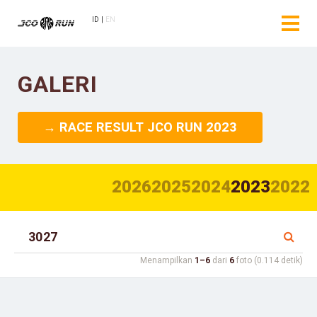
ID
EN
GALERI
→ RACE RESULT JCO RUN 2023
2026
2025
2024
2023
2022
Menampilkan
1–6
dari
6
foto (0.114 detik)