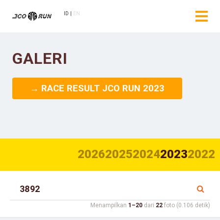
ID
EN
GALERI
→ RACE RESULT JCO RUN 2023
2026
2025
2024
2023
2022
Menampilkan
1–20
dari
22
foto (0.106 detik)