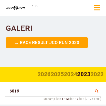
ID
EN
GALERI
→ RACE RESULT JCO RUN 2023
2026
2025
2024
2023
2022
Menampilkan
1–13
dari
13
foto (0.175 detik)