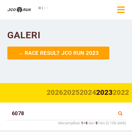
ID
EN
GALERI
→ RACE RESULT JCO RUN 2023
2026
2025
2024
2023
2022
Menampilkan
1–5
dari
5
foto (0.108 detik)