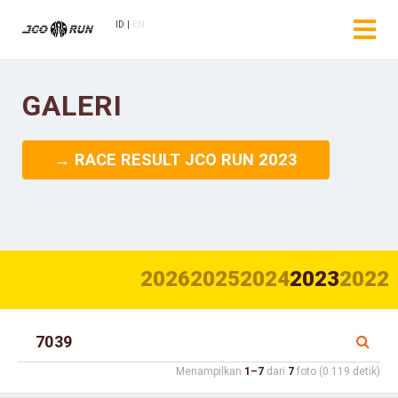
ID
EN
GALERI
→ RACE RESULT JCO RUN 2023
2026
2025
2024
2023
2022
Menampilkan
1–7
dari
7
foto (0.119 detik)