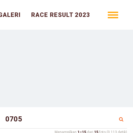
GALERI
RACE RESULT 2023
Menampilkan
1–15
dari
15
foto (0.113 detik)