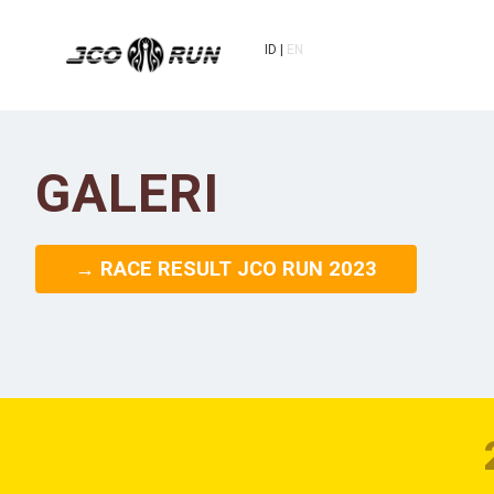
ID
EN
GALERI
→ RACE RESULT JCO RUN 2023