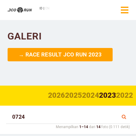
ID
EN
GALERI
→ RACE RESULT JCO RUN 2023
2026
2025
2024
2023
2022
Menampilkan
1–14
dari
14
foto (0.111 detik)