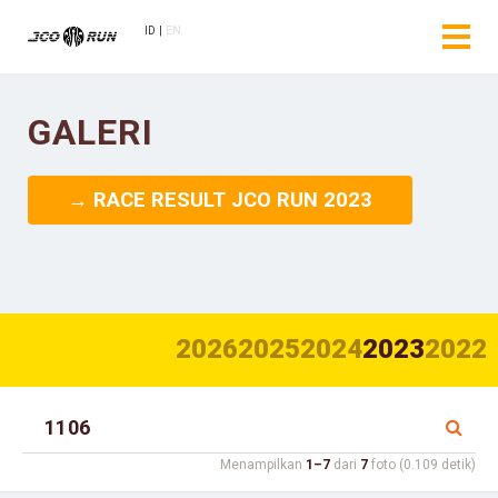
ID
EN
GALERI
→ RACE RESULT JCO RUN 2023
2026
2025
2024
2023
2022
Menampilkan
1–7
dari
7
foto (0.109 detik)