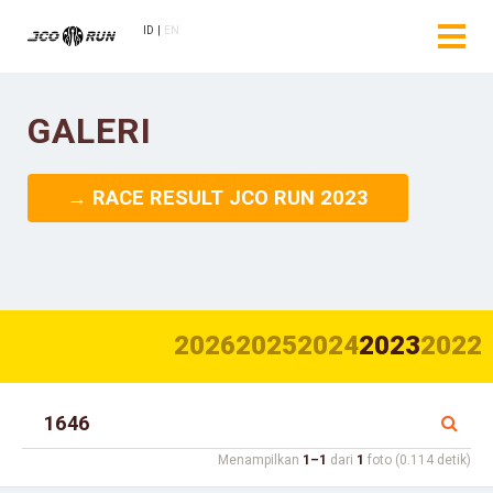
ID
EN
GALERI
→ RACE RESULT JCO RUN 2023
2026
2025
2024
2023
2022
Menampilkan
1–1
dari
1
foto (0.114 detik)