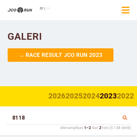
ID
EN
GALERI
→ RACE RESULT JCO RUN 2023
2026
2025
2024
2023
2022
Menampilkan
1–2
dari
2
foto (0.148 detik)