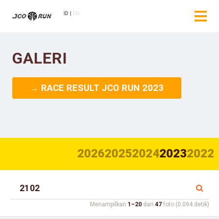
ID
EN
GALERI
→ RACE RESULT JCO RUN 2023
2026
2025
2024
2023
2022
Menampilkan
1–20
dari
47
foto (0.094 detik)