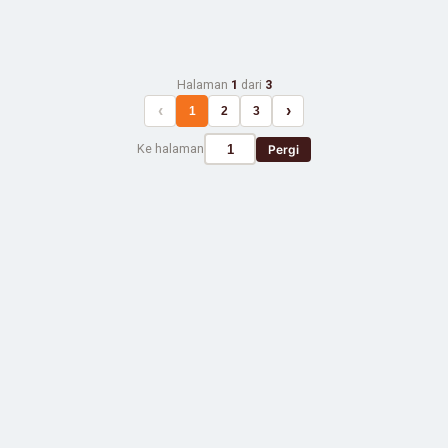
Halaman
1
dari
3
‹
›
1
2
3
Ke halaman
Pergi