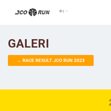
ID
EN
GALERI
→ RACE RESULT JCO RUN 2023