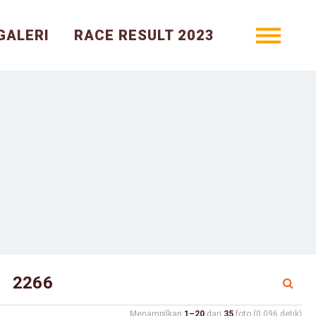
GALERI
RACE RESULT 2023
Menampilkan
1–20
dari
35
foto (0.096 detik)