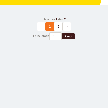
Halaman
1
dari
2
‹
›
1
2
Ke halaman
Pergi