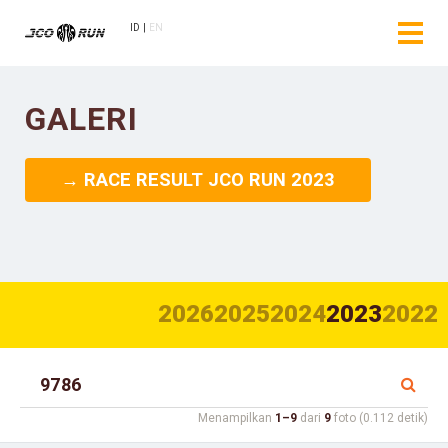
ID
EN
GALERI
→ RACE RESULT JCO RUN 2023
2026
2025
2024
2023
2022
Menampilkan
1–9
dari
9
foto (0.112 detik)