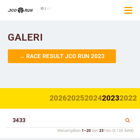
ID
EN
GALERI
→ RACE RESULT JCO RUN 2023
2026
2025
2024
2023
2022
Menampilkan
1–20
dari
23
foto (0.108 detik)