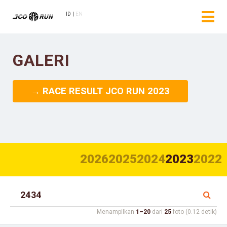
ID
EN
GALERI
→ RACE RESULT JCO RUN 2023
2026
2025
2024
2023
2022
Menampilkan
1–20
dari
25
foto (0.12 detik)