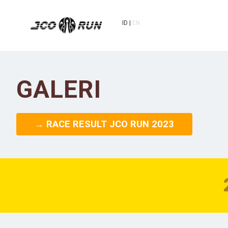
ID
EN
GALERI
→ RACE RESULT JCO RUN 2023