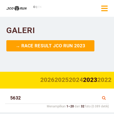
ID
EN
GALERI
→ RACE RESULT JCO RUN 2023
2026
2025
2024
2023
2022
Menampilkan
1–20
dari
32
foto (0.089 detik)