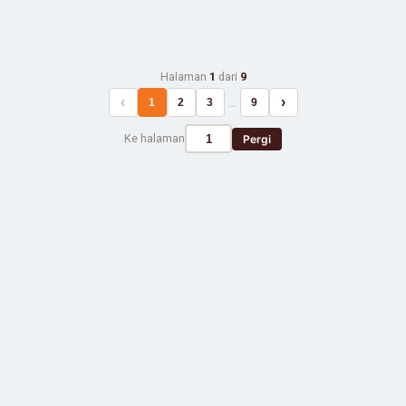
Halaman
1
dari
9
‹
›
…
1
2
3
9
Ke halaman
Pergi