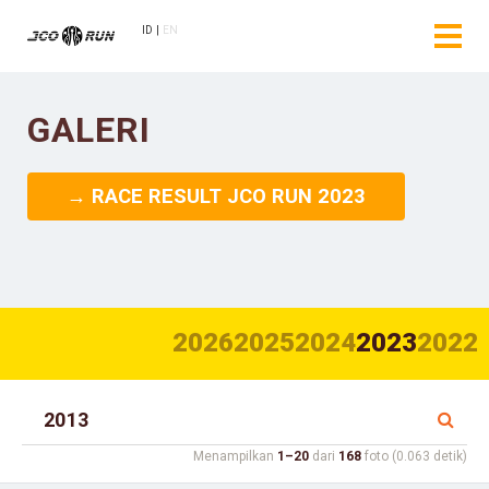
ID
EN
GALERI
→ RACE RESULT JCO RUN 2023
2026
2025
2024
2023
2022
Menampilkan
1–20
dari
168
foto (0.063 detik)