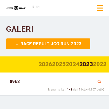
ID
EN
GALERI
→ RACE RESULT JCO RUN 2023
2026
2025
2024
2023
2022
Menampilkan
1–1
dari
1
foto (0.107 detik)