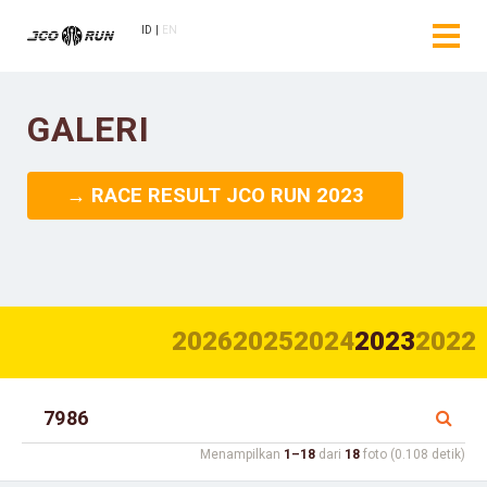
ID
EN
GALERI
→ RACE RESULT JCO RUN 2023
2026
2025
2024
2023
2022
Menampilkan
1–18
dari
18
foto (0.108 detik)