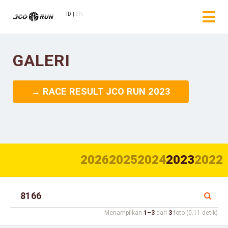
ID
EN
GALERI
→ RACE RESULT JCO RUN 2023
2026
2025
2024
2023
2022
Menampilkan
1–3
dari
3
foto (0.11 detik)